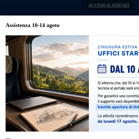
Skip to main content
ACCEDI AI SERVIZI
Assistenza 10-14 agoto
Comune di
Calcinato
Menu
Comune di Calcinato
Indirizzo:
Piazza A. Moro, 1
P.IVA:
00569440985
Telefono:
030.9989225
PEC: