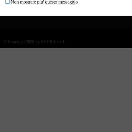
protocollo@pec.comune.calcin
Non mostrare piu' questo messaggio
ato.bs.it
©
Copyright 2026 by STARCH s.r.l.